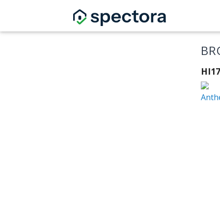
BR
HI1
Anth