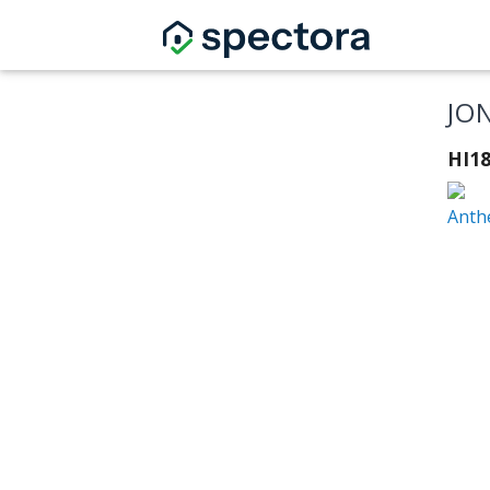
JO
HI1
Anth