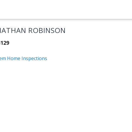
NATHAN ROBINSON
8129
em Home Inspections