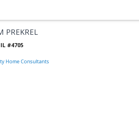
M PREKREL
IL #4705
ity Home Consultants